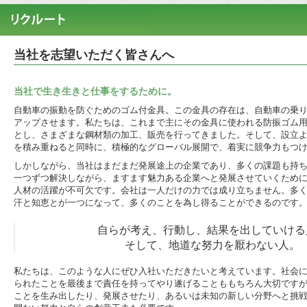
当社を志望いただく皆さんへ
当社で生き生きと仕事をするために。
自動車の振動を防ぐためのゴム付金具。この金具の存在は、自動車の乗
アップさせます。私たちは、これまで主にその金具に使われる防振ゴム
とし、さまざまな鋼材類の加工、販売を行ってきました。そして、設立
を積み重ねると同時に、積極的なグローバル展開で、着実に競争力もつ
しかしながら、当社はまだまだ発展途上の企業であり、多くの課題も持
一つずつ解決しながら、ますます魅力ある企業へと発展させていくため
人材の活躍が不可欠です。会社は一人だけの力では成り立ちません。多
汗と知恵とが一つになって、多くのことを為し得ることができるのです
自らが考え、行動し、結果を出していける
そして、地道な努力を厭わない人。
私たちは、このような人にぜひ入社いただきたいと考えています。社会
られたことを最後まで責任を持ってやり遂げることももちろん大切です
ことを生み出したり、発展させたり、あるいは未知の新しい分野へと挑