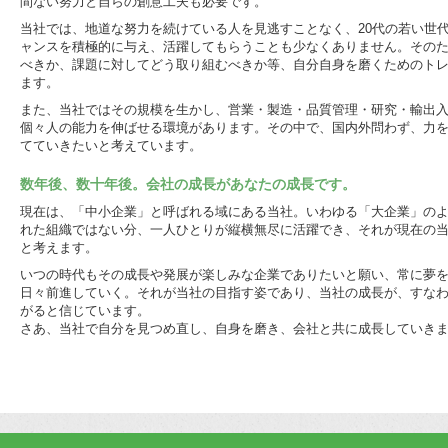
間ない努力と自らの創意工夫も必要です。
当社では、地道な努力を続けている人を見逃すことなく、20代の若い世
ャンスを積極的に与え、活躍してもらうことも少なくありません。その
べきか、課題に対してどう取り組むべきか等、自分自身を磨くためのト
ます。
また、当社ではその規模を生かし、営業・製造・品質管理・研究・輸出
個々人の能力を伸ばせる環境があります。その中で、国内外問わず、力
てていきたいと考えています。
数年後、数十年後。会社の成長があなたの成長です。
現在は、「中小企業」と呼ばれる域にある当社。いわゆる「大企業」の
れた組織ではない分、一人ひとりが縦横無尽に活躍でき、それが現在の
と考えます。
いつの時代もその成長や発展が楽しみな企業でありたいと願い、常に夢
日々前進していく。それが当社の目指す姿であり、当社の成長が、すな
がると信じています。
さあ、当社で自分を見つめ直し、自身を磨き、会社と共に成長していき